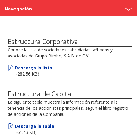
Navegación
Asambleas anuales
Estructura
Estructura Corporativa
Conoce la lista de sociedades subsidiarias, afiliadas y
Consejo de administración
asociadas de Grupo Bimbo, S.A.B. de C.V.
Comités
Descarga la lista
(282.56 KB)
Código de Gobierno Corporativo
Contacto
Estructura de Capital
La siguiente tabla muestra la información referente a la
tenencia de los accionistas principales, según el libro registro
de acciones de la Compañía.
Descarga la tabla
(61.43 KB)