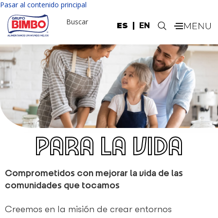
Nota:
Pasar al contenido principal
este
Buscar
sitio
ES
EN
.
web
incluye
un
sistema
de
accesibilidad.
Comprometidos con mejorar la vida de las
comunidades que tocamos
Creemos en la misión de crear entornos