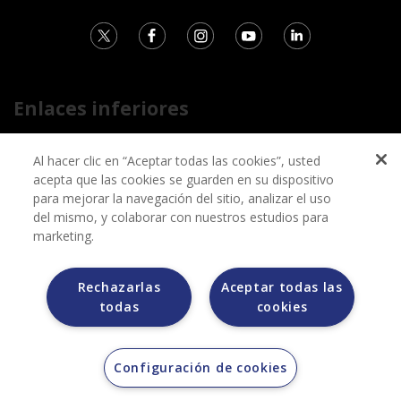
Enlaces inferiores
Contacto
Al hacer clic en “Aceptar todas las cookies”, usted
Aviso de privacidad
acepta que las cookies se guarden en su dispositivo
para mejorar la navegación del sitio, analizar el uso
Información sobre posibles fraudes
del mismo, y colaborar con nuestros estudios para
Términos y condiciones
marketing.
Rechazarlas
Aceptar todas las
Grupo Bimbo no solicita ningún tipo de pago durante el
todas
cookies
proceso de selección.
Grupo Bimbo no realiza venta de automóviles a través de
otros sitios de internet. Sólo lo hace a través de la casa
subastas MORTON.
Configuración de cookies