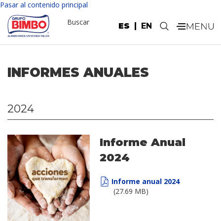
Nota:
Pasar al contenido principal
este
Buscar
sitio
ES
EN
.
web
incluye
un
sistema
INFORMES ANUALES
de
accesibilidad.
2024
Informe Anual
2024
Informe anual 2024
(27.69 MB)