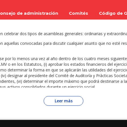
onsejo de administración
Comités
Código de G
 celebrar dos tipos de asambleas generales: ordinarias y extraordina
n aquellas convocadas para discutir cualquier asunto que no esté re
e por lo menos una vez al año dentro de los cuatro meses siguientes 
V o en los Estatutos, (i) aprobar los estados financieros del ejercicio
mo determinar la forma en que se aplicarán las utilidades del ejercicio
(iv) designar al presidente del Comité de Auditoría y Prácticas Societ
ndientes, (vi) determinar el importe máximo que podrá destinarse a la 
us activos consolidados durante un ejercicio social.
 podrán reunirse en cualquier momento, serán aquéllas que tengan por
Leer más
te fija o la parte variable del capital social y la emisión de las accio
cación al objeto social o nacionalidad, (v) la fusión o transformación e
s con utilidades retenidas, (viii) la reforma de los Estatutos, incluye
lación aplicable o en los Estatutos, y (x) la cancelación de la inscripci