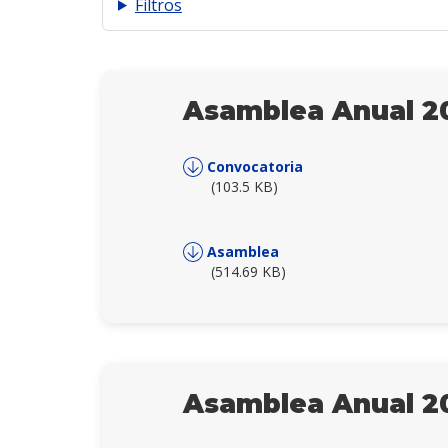
Filtros
Para que una asamblea general ordinaria se considere
En caso de segunda o ulterior convocatoria, la asamb
Para que las resoluciones de la asamblea general ord
en la asamblea.
Asamblea Anual 2
Para que una asamblea general extraordinaria se con
acciones que representen del capital social. En caso
estar representado, por lo menos, el 50% de acciones 
Convocatoria
(103.5 KB)
Para que las resoluciones de la asamblea general ext
menos, el 50% del capital social.
Asamblea
(514.69 KB)
Asamblea Anual 2