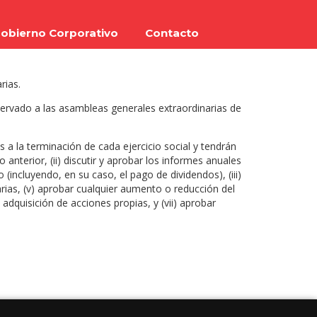
obierno Corporativo
Contacto
rias.
servado a las asambleas generales extraordinarias de
a la terminación de cada ejercicio social y tendrán
 anterior, (ii) discutir y aprobar los informes anuales
 (incluyendo, en su caso, el pago de dividendos), (iii)
arias, (v) aprobar cualquier aumento o reducción del
adquisición de acciones propias, y (vii) aprobar
 objeto (i) el cambio de duración o la disolución de
nes correspondientes, (iii) la emisión de acciones para
n cualquier otro tipo de sociedad, (vi) la emisión de
ndo modificaciones a las cláusulas de cambio de
ón de las acciones en el RNV.