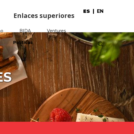
ES
EN
Enlaces superiores
po
BIDA
Ventures
Políticas
.
ES