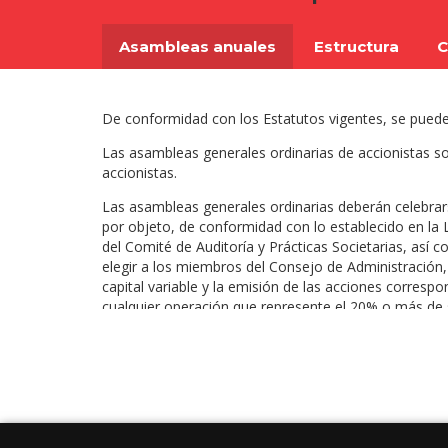
visual
que
están
Asambleas anuales
Estructura
C
usando
un
lector
De conformidad con los Estatutos vigentes, se pueden
de
pantalla;
Las asambleas generales ordinarias de accionistas so
Presione
accionistas.
Control-
F10
Las asambleas generales ordinarias deberán celebrars
para
por objeto, de conformidad con lo establecido en la LM
abrir
del Comité de Auditoría y Prácticas Societarias, así co
un
elegir a los miembros del Consejo de Administración, 
menú
capital variable y la emisión de las acciones correspo
de
cualquier operación que represente el 20% o más de s
accesibilidad.
Las asambleas generales extraordinarias, mismas que
la Compañía, (ii) el aumento o la disminución de la par
llevar a cabo una oferta pública, (iv) cualquier modifi
acciones preferentes, (vii) la amortización de accione
control, (ix) cualquier otro asunto descrito en la legis