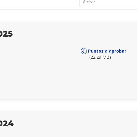
 legalmente instalada en virtud de primera convocatoria debe estar r
lea general ordinaria se considerará legalmente instalada cualquier
inaria sean válidas, deben tomarse, en todos los casos, por la mayo
025
sidere legalmente instalada en virtud de primera convocatoria debe e
 de segunda o ulterior convocatoria, para que la asamblea general ext
que representen del capital social.
Puntos a aprobar
(22.29 MB)
raordinaria sean válidas deben tomarse, en todos los casos, por el v
024