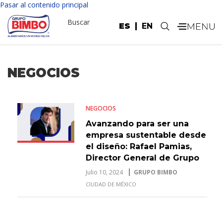
Nota:
Pasar al contenido principal
este
Buscar
sitio
ES
EN
.
web
incluye
un
sistema
NEGOCIOS
de
accesibilidad.
NEGOCIOS
Avanzando para ser una
empresa sustentable desde
el diseño: Rafael Pamias,
Director General de Grupo
Bimbo
Julio 10, 2024
GRUPO BIMBO
CIUDAD DE MÉXICO