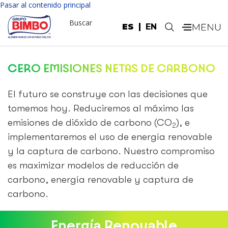
Nota:
Pasar al contenido principal
este
Buscar
sitio
ES
EN
.
web
incluye
un
CERO EMISIONES NETAS DE CARBONO
sistema
de
accesibilidad.
El futuro se construye con las decisiones que
tomemos hoy. Reduciremos al máximo las
emisiones de dióxido de carbono (CO
), e
2
implementaremos el uso de energía renovable
y la captura de carbono. Nuestro compromiso
es maximizar modelos de reducción de
carbono, energía renovable y captura de
carbono.
Energía Renovable