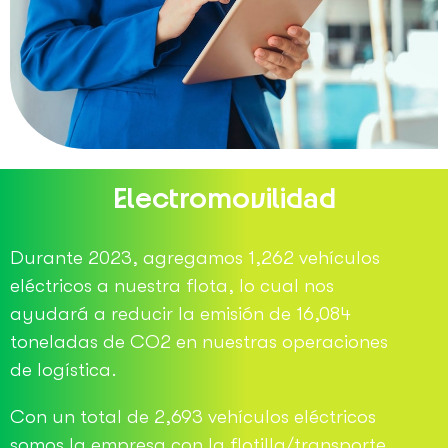
Electromovilidad
Durante 2023, agregamos 1,262 vehículos
eléctricos a nuestra flota, lo cual nos
ayudará a reducir la emisión de 16,084
toneladas de CO2 en nuestras operaciones
de logística.
Con un total de 2,693 vehículos eléctricos
somos la empresa con la flotilla/transporte