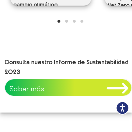
cambio climático
Net Zero 
finalidad 
seguimien
planes re
movilidad
asegurand
la vanguar
Consulta nuestro Informe de Sustentabilidad
2023
Saber más
Accesibili