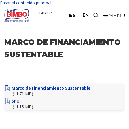
Nota:
Pasar al contenido principal
este
Buscar
sitio
ES
EN
.
web
incluye
un
sistema
MARCO DE FINANCIAMIENTO
de
accesibilidad.
SUSTENTABLE
Marco de Financiamiento Sustentable
(11.71 MB)
SPO
(11.15 MB)